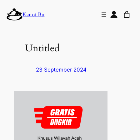
Lewati
Kanot Bu
ke
konten
Untitled
23 September 2024
—