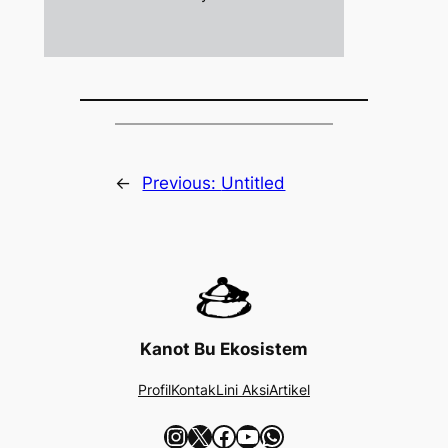
←
Previous:
Untitled
Kanot Bu Ekosistem
Profil
Kontak
Lini Aksi
Artikel
Instagram
X
Facebook
YouTube
WhatsApp