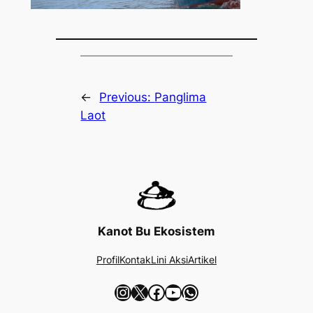
←
Previous:
Panglima
Laot
Kanot Bu Ekosistem
Profil
Kontak
Lini Aksi
Artikel
Instagram
X
Facebook
YouTube
WhatsApp