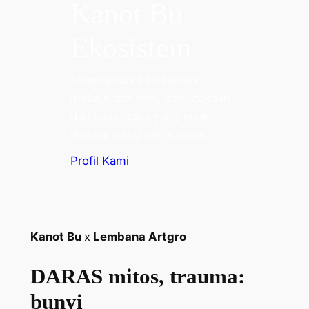
Kanot Bu
Ekosistem
Menerjemahkan zaman
melalui alat seni, kebudayaan
dan kaos-kaos yang enak
dipakai siang dan malam.
Profil Kami
Kanot Bu
x
Lembana Artgro
DARAS mitos, trauma:
bunyi