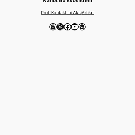
Kanot Bu Ekosistem
Profil
Kontak
Lini Aksi
Artikel
Instagram
X
Facebook
YouTube
WhatsApp