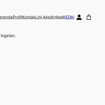
eranda
Profil
Kontak
Lini Aksi
Artikel
KEDAI
ingatan.