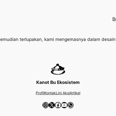
B
n kemudian terlupakan, kami mengemasnya dalam desain 
Kanot Bu Ekosistem
Profil
Kontak
Lini Aksi
Artikel
Instagram
X
Facebook
YouTube
WhatsApp