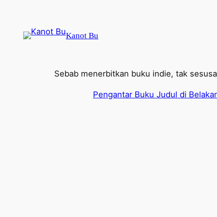
Lewati
ke
konten
Kanot Bu
Sebab menerbitkan buku indie, tak sesus
Pengantar Buku Judul di Belaka