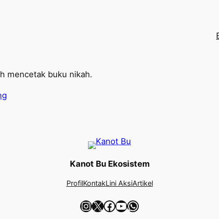
ah mencetak buku nikah.
ng
Kanot Bu Ekosistem
Profil
Kontak
Lini Aksi
Artikel
Instagram
X
Facebook
YouTube
WhatsApp