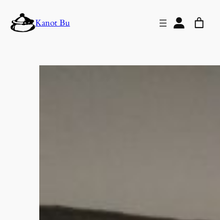
Lewati
Kanot Bu
ke
konten