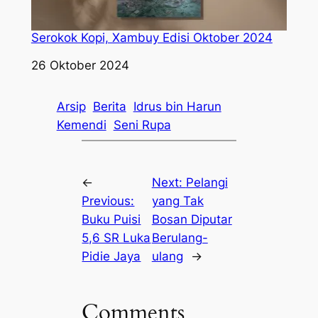
Serokok Kopi, Xambuy Edisi Oktober 2024
Tanggal
26 Oktober 2024
Arsip
Berita
Idrus bin Harun
Kemendi
Seni Rupa
←
Next:
Pelangi
Previous:
yang Tak
Buku Puisi
Bosan Diputar
5,6 SR Luka
Berulang-
Pidie Jaya
ulang
→
Comments