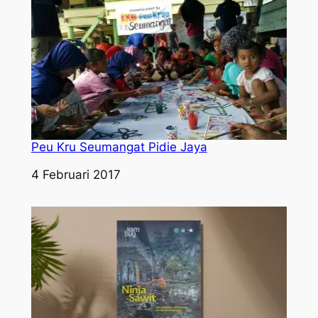
Peu Kru Seumangat Pidie Jaya
Tanggal
4 Februari 2017