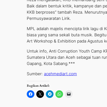
Baik dalam bentuk kritik, kampanye dan 
KKB berproses” tambah Reza. Menurutnya,
Permusyawaratan Lirik.
MPL adalah majelis mencipta lirik lagu di
biasa yang sama sekali buta musik. Begi
Art Workshop & Exhibition pada Agustus ke
Untuk info, Anti Corruption Youth Camp KP
Sumatera Utara dan Aceh sebagai tuan ru
Gapang, Kota Sabang.***
Sumber:
acehmediart.com
Bagikan Artikel:
Klik
Klik
Klik
Klik
Klik
untuk
untuk
untuk
untuk
untuk
membagikan
berbagi
berbagi
berbagi
mengirimkan
di
di
di
di
email
Facebook(Membuka
X(Membuka
Telegram(Membuka
WhatsApp(Membuka
tautan