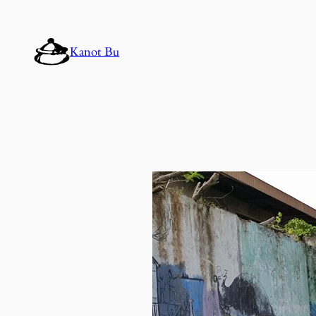
Lewati
ke
Kanot Bu
konten