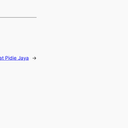
t Pidie Jaya
→