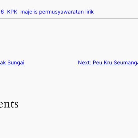
16
KPK
majelis permusyawaratan lirik
ak Sungai
Next:
Peu Kru Seumanga
nts