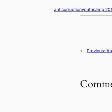
anticorruptionyouthcamp 20
←
Previous:
An
Comme