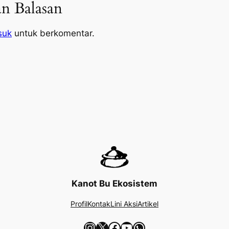
n Balasan
suk
untuk berkomentar.
Kanot Bu Ekosistem
Profil
Kontak
Lini Aksi
Artikel
Instagram
X
Facebook
YouTube
WhatsApp