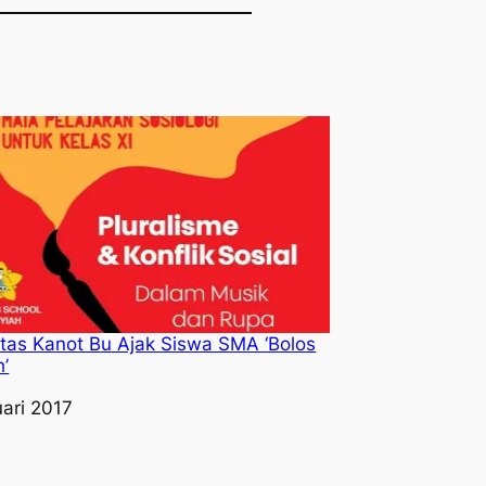
tas Kanot Bu Ajak Siswa SMA ‘Bolos
’
l
uari 2017