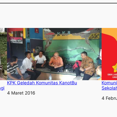
KPK Geledah Komunitas KanotBu
Komuni
gi
Sekolah
Tanggal
4 Maret 2016
Tangga
4 Febr