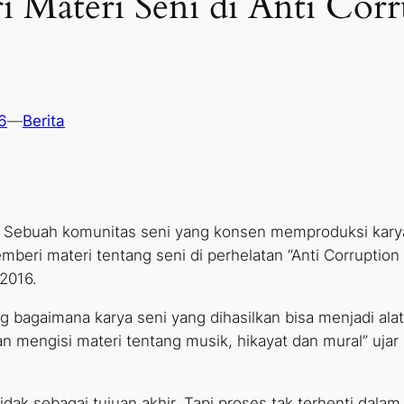
i Materi Seni di Anti Cor
6
—
Berita
 Sebuah komunitas seni yang konsen memproduksi karya 
beri materi tentang seni di perhelatan “Anti Corruptio
2016.
 bagaimana karya seni yang dihasilkan bisa menjadi ala
n mengisi materi tentang musik, hikayat dan mural” ujar
ak sebagai tujuan akhir. Tapi proses tak terhenti dal