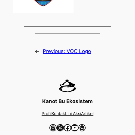
←
Previous:
VOC Logo
Kanot Bu Ekosistem
Profil
Kontak
Lini Aksi
Artikel
Instagram
X
Facebook
YouTube
WhatsApp